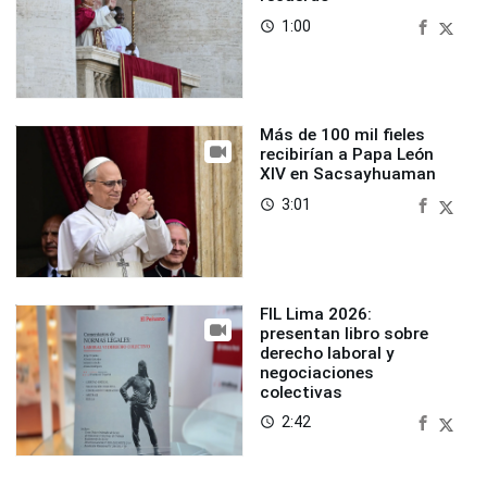
1:00
access_time
Más de 100 mil fieles
recibirían a Papa León
XIV en Sacsayhuaman
3:01
access_time
FIL Lima 2026:
presentan libro sobre
derecho laboral y
negociaciones
colectivas
2:42
access_time