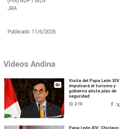
(FIN) NDP / MDV
JRA
Publicado: 11/6/2026
Videos Andina
Visita del Papa León XIV
impulsará el turismo y
gobierno alista plan de
seguridad
2:10
access_time
Papa León XIV: Chiclayo