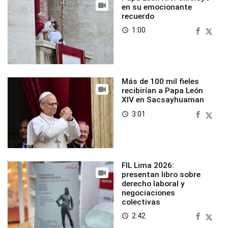
en su emocionante
recuerdo
1:00
access_time
Más de 100 mil fieles
recibirían a Papa León
XIV en Sacsayhuaman
3:01
access_time
FIL Lima 2026:
presentan libro sobre
derecho laboral y
negociaciones
colectivas
2:42
access_time