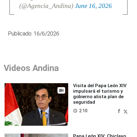
(@Agencia_Andina)
June 16, 2026
Publicado: 16/6/2026
Videos Andina
Visita del Papa León XIV
impulsará el turismo y
gobierno alista plan de
seguridad
2:10
access_time
Papa León XIV: Chiclayo