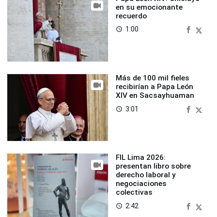
en su emocionante
recuerdo
1:00
access_time
Más de 100 mil fieles
recibirían a Papa León
XIV en Sacsayhuaman
3:01
access_time
FIL Lima 2026:
presentan libro sobre
derecho laboral y
negociaciones
colectivas
2:42
access_time