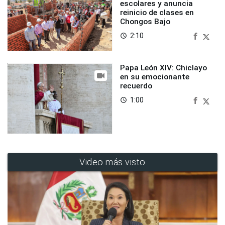
escolares y anuncia
reinicio de clases en
Chongos Bajo
2:10
access_time
Papa León XIV: Chiclayo
en su emocionante
recuerdo
1:00
access_time
Video más visto