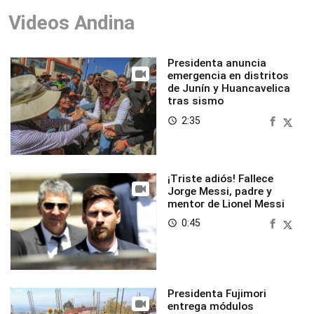
Videos Andina
Presidenta anuncia
emergencia en distritos
de Junín y Huancavelica
tras sismo
2:35
access_time
¡Triste adiós! Fallece
Jorge Messi, padre y
mentor de Lionel Messi
0:45
access_time
Presidenta Fujimori
entrega módulos