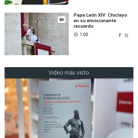
Papa León XIV: Chiclayo
en su emocionante
recuerdo
1:00
access_time
Video más visto