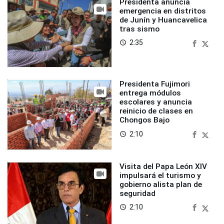
Presidenta anuncia
emergencia en distritos
de Junín y Huancavelica
tras sismo
2:35
access_time
Presidenta Fujimori
entrega módulos
escolares y anuncia
reinicio de clases en
Chongos Bajo
2:10
access_time
Visita del Papa León XIV
impulsará el turismo y
gobierno alista plan de
seguridad
2:10
access_time