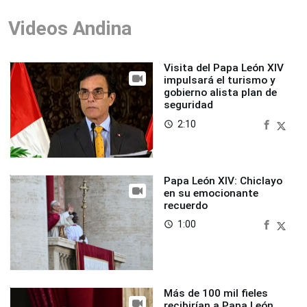
Videos Andina
Visita del Papa León XIV
impulsará el turismo y
gobierno alista plan de
seguridad
2:10
access_time
Papa León XIV: Chiclayo
en su emocionante
recuerdo
1:00
access_time
Más de 100 mil fieles
recibirían a Papa León