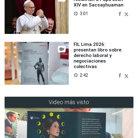
XIV en Sacsayhuaman
3:01
access_time
FIL Lima 2026:
presentan libro sobre
derecho laboral y
negociaciones
colectivas
2:42
access_time
Video más visto