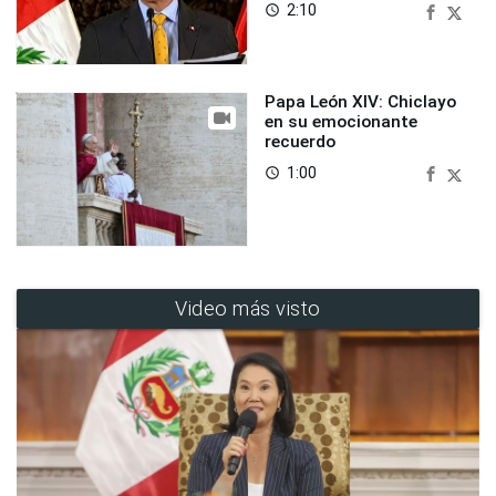
2:10
access_time
Papa León XIV: Chiclayo
en su emocionante
recuerdo
1:00
access_time
Video más visto