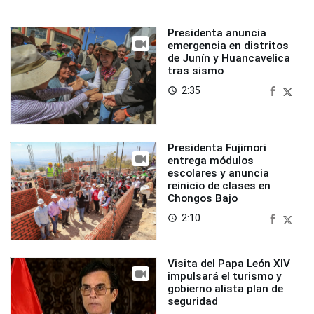
Presidenta anuncia
emergencia en distritos
de Junín y Huancavelica
tras sismo
2:35
access_time
Presidenta Fujimori
entrega módulos
escolares y anuncia
reinicio de clases en
Chongos Bajo
2:10
access_time
Visita del Papa León XIV
impulsará el turismo y
gobierno alista plan de
seguridad