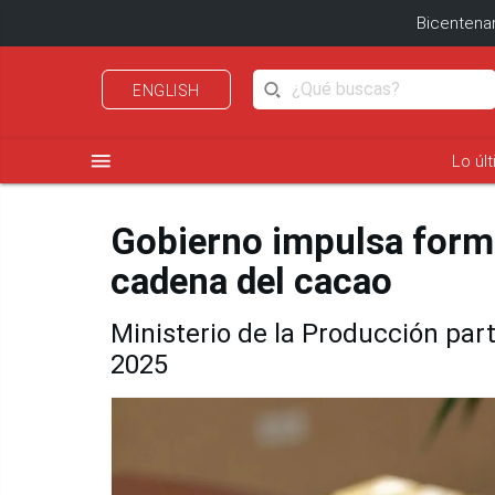
Bicentenar
ENGLISH
menu
Lo úl
Gobierno impulsa forma
cadena del cacao
Ministerio de la Producción part
2025