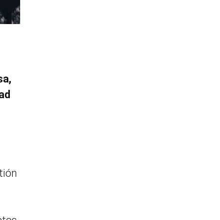
sa,
dad
tión