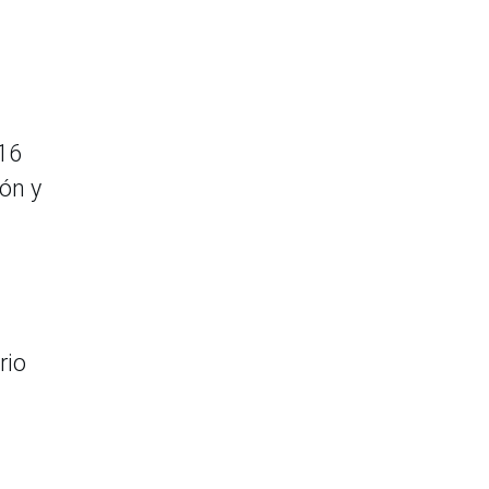
16
ón y
rio