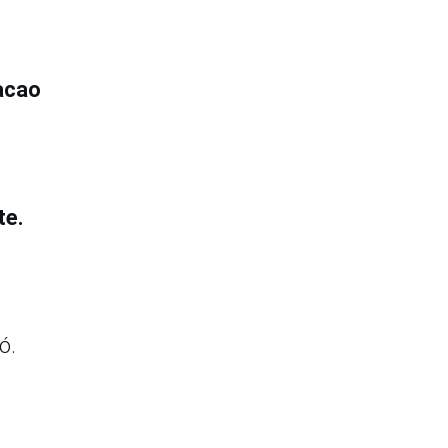
cacao
te.
ó.