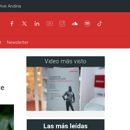
Vive Andina
t
Newsletter
Video más visto
te
Las más leídas