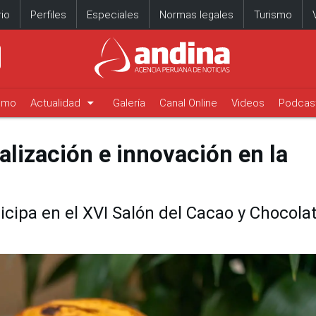
io
Perfiles
Especiales
Normas legales
Turismo
arrow_drop_down
timo
Actualidad
Galería
Canal Online
Videos
Podcas
lización e innovación en la
icipa en el XVI Salón del Cacao y Chocola