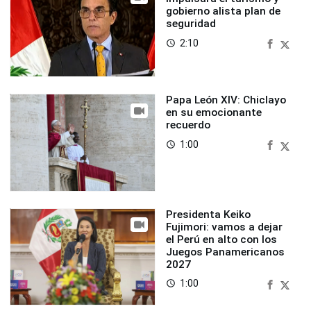
gobierno alista plan de
seguridad
2:10
access_time
Papa León XIV: Chiclayo
en su emocionante
recuerdo
1:00
access_time
Presidenta Keiko
Fujimori: vamos a dejar
el Perú en alto con los
Juegos Panamericanos
2027
1:00
access_time