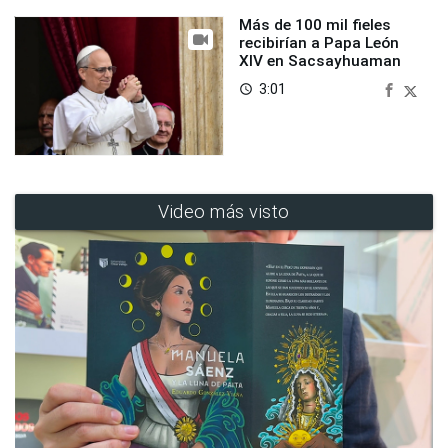
Más de 100 mil fieles
recibirían a Papa León
XIV en Sacsayhuaman
3:01
access_time
Video más visto