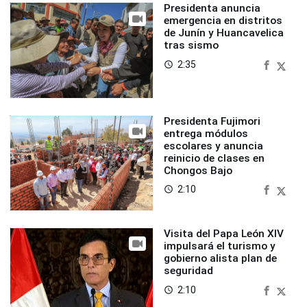
Presidenta anuncia
emergencia en distritos
de Junín y Huancavelica
tras sismo
2:35
access_time
Presidenta Fujimori
entrega módulos
escolares y anuncia
reinicio de clases en
Chongos Bajo
2:10
access_time
Visita del Papa León XIV
impulsará el turismo y
gobierno alista plan de
seguridad
2:10
access_time