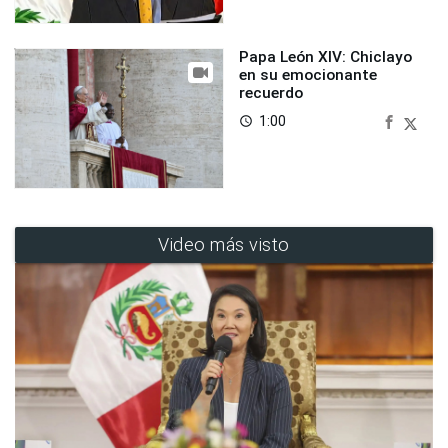
Papa León XIV: Chiclayo
en su emocionante
recuerdo
1:00
access_time
Video más visto