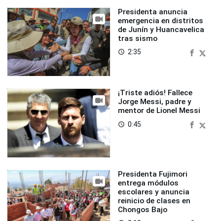
Presidenta anuncia
emergencia en distritos
de Junín y Huancavelica
tras sismo
2:35
access_time
¡Triste adiós! Fallece
Jorge Messi, padre y
mentor de Lionel Messi
0:45
access_time
Presidenta Fujimori
entrega módulos
escolares y anuncia
reinicio de clases en
Chongos Bajo