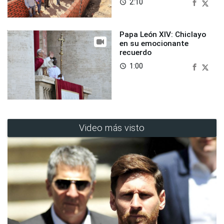
2:10
access_time
Papa León XIV: Chiclayo
en su emocionante
recuerdo
1:00
access_time
Video más visto