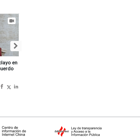
clayo en
cuerdo