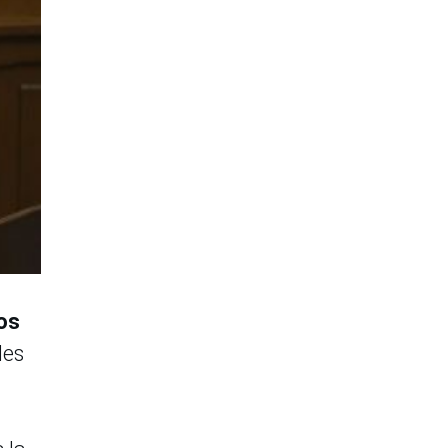
los
des