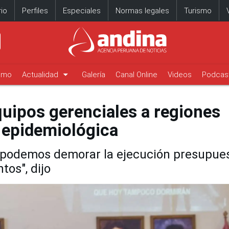
io
Perfiles
Especiales
Normas legales
Turismo
arrow_drop_down
timo
Actualidad
Galería
Canal Online
Videos
Podcas
uipos gerenciales a regiones
n epidemiológica
podemos demorar la ejecución presupues
os", dijo