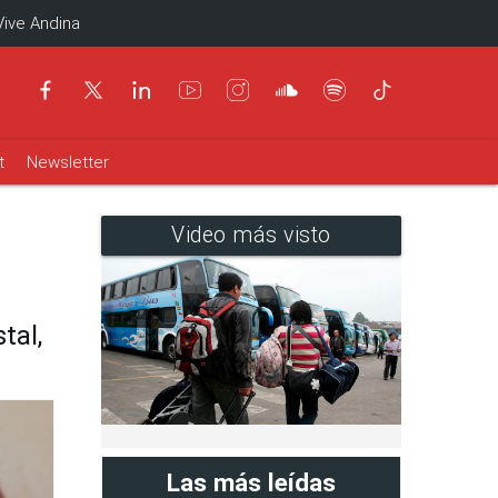
Vive Andina
t
Newsletter
Video más visto
tal,
Las más leídas