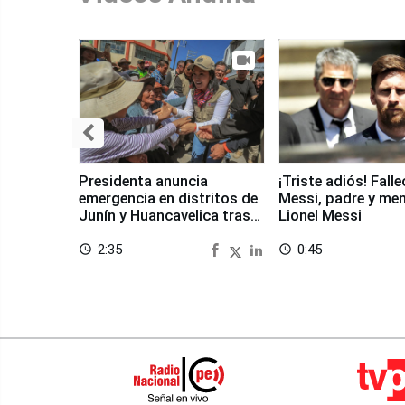
Presidenta anuncia
¡Triste adiós! Fall
emergencia en distritos de
Messi, padre y me
Junín y Huancavelica tras
Lionel Messi
sismo
2:35
0:45
access_time
access_time