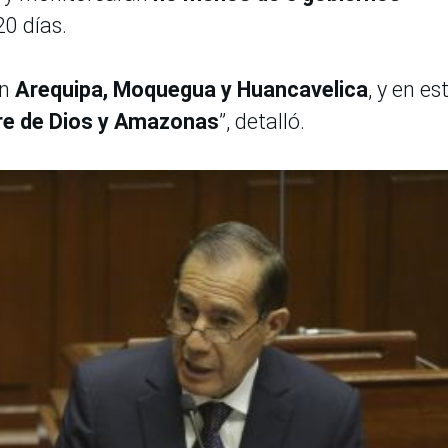
20 días.
en
Arequipa, Moquegua y Huancavelica
, y en es
re de Dios y Amazonas
”, detalló.