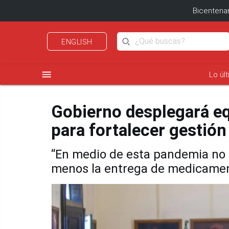
Bicentenar
ENGLISH
menu
Lo úl
Gobierno desplegará eq
para fortalecer gestió
“En medio de esta pandemia no 
menos la entrega de medicament