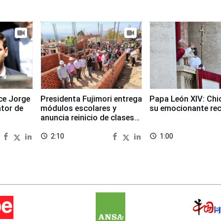
ece Jorge
Presidenta Fujimori entrega
Papa León XIV: Chi
ntor de
módulos escolares y
su emocionante re
anuncia reinicio de clases
en Chongos Bajo
2:10
1:00
access_time
access_time