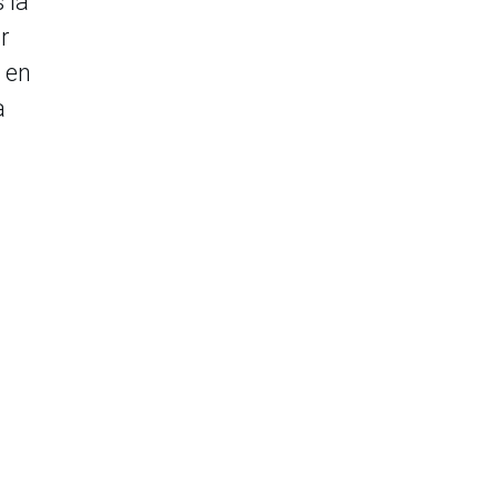
 la
r
s en
a