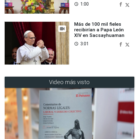
1:00
access_time
Más de 100 mil fieles
recibirían a Papa León
XIV en Sacsayhuaman
3:01
access_time
Video más visto