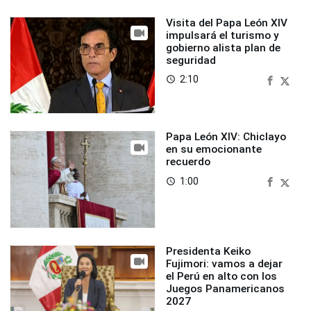
Visita del Papa León XIV
impulsará el turismo y
gobierno alista plan de
seguridad
2:10
access_time
Papa León XIV: Chiclayo
en su emocionante
recuerdo
1:00
access_time
Presidenta Keiko
Fujimori: vamos a dejar
el Perú en alto con los
Juegos Panamericanos
2027