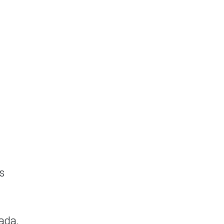
s
ada,