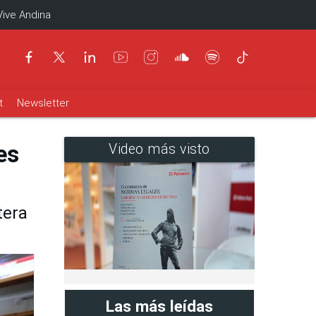
Vive Andina
t
Newsletter
es
Video más visto
tera
Las más leídas