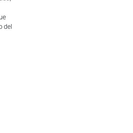
que
o del
,