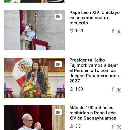
Papa León XIV: Chiclayo
en su emocionante
recuerdo
1:00
access_time
Presidenta Keiko
Fujimori: vamos a dejar
el Perú en alto con los
Juegos Panamericanos
2027
1:00
access_time
Más de 100 mil fieles
recibirían a Papa León
XIV en Sacsayhuaman
3:01
access_time