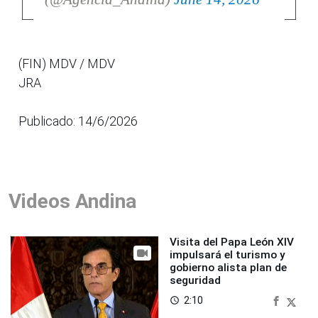
(FIN) MDV / MDV
JRA
Publicado: 14/6/2026
Videos Andina
Visita del Papa León XIV
impulsará el turismo y
gobierno alista plan de
seguridad
2:10
access_time