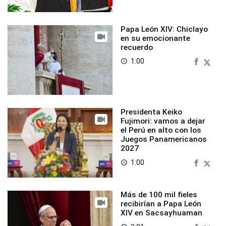
Papa León XIV: Chiclayo
en su emocionante
recuerdo
1:00
access_time
Presidenta Keiko
Fujimori: vamos a dejar
el Perú en alto con los
Juegos Panamericanos
2027
1:00
access_time
Más de 100 mil fieles
recibirían a Papa León
XIV en Sacsayhuaman