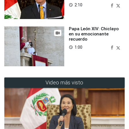
2:10
access_time
Papa León XIV: Chiclayo
en su emocionante
recuerdo
1:00
access_time
Video más visto