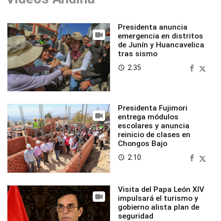
Presidenta anuncia
emergencia en distritos
de Junín y Huancavelica
tras sismo
2:35
access_time
Presidenta Fujimori
entrega módulos
escolares y anuncia
reinicio de clases en
Chongos Bajo
2:10
access_time
Visita del Papa León XIV
impulsará el turismo y
gobierno alista plan de
seguridad