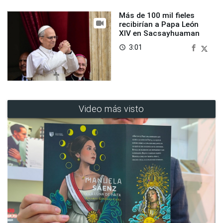
Más de 100 mil fieles
recibirían a Papa León
XIV en Sacsayhuaman
3:01
access_time
Video más visto