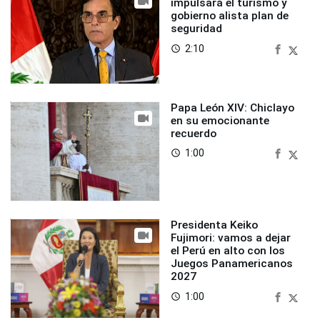
impulsará el turismo y
gobierno alista plan de
seguridad
2:10
access_time
Papa León XIV: Chiclayo
en su emocionante
recuerdo
1:00
access_time
Presidenta Keiko
Fujimori: vamos a dejar
el Perú en alto con los
Juegos Panamericanos
2027
1:00
access_time