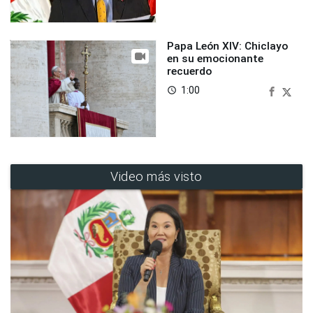
Papa León XIV: Chiclayo
en su emocionante
recuerdo
1:00
access_time
Video más visto