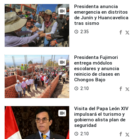
Presidenta anuncia
emergencia en distritos
de Junín y Huancavelica
tras sismo
2:35
access_time
Presidenta Fujimori
entrega módulos
escolares y anuncia
reinicio de clases en
Chongos Bajo
2:10
access_time
Visita del Papa León XIV
impulsará el turismo y
gobierno alista plan de
seguridad
2:10
access_time