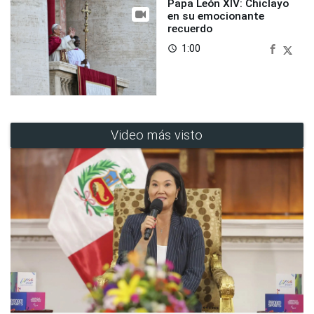
Papa León XIV: Chiclayo
en su emocionante
recuerdo
1:00
access_time
Video más visto