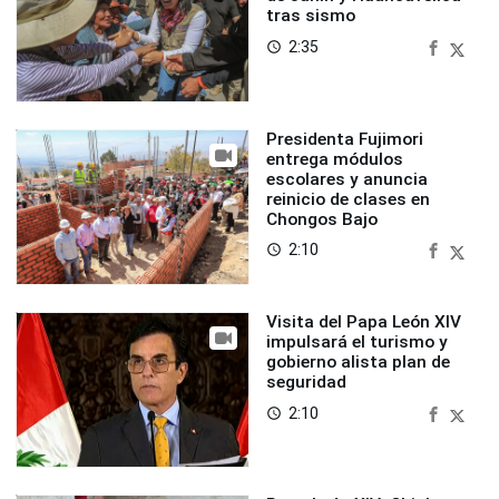
tras sismo
2:35
access_time
Presidenta Fujimori
entrega módulos
escolares y anuncia
reinicio de clases en
Chongos Bajo
2:10
access_time
Visita del Papa León XIV
impulsará el turismo y
gobierno alista plan de
seguridad
2:10
access_time