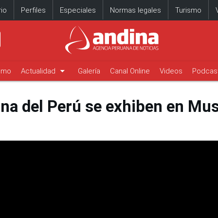
io
Perfiles
Especiales
Normas legales
Turismo
arrow_drop_down
timo
Actualidad
Galería
Canal Online
Videos
Podcas
sina del Perú se exhiben en Mu