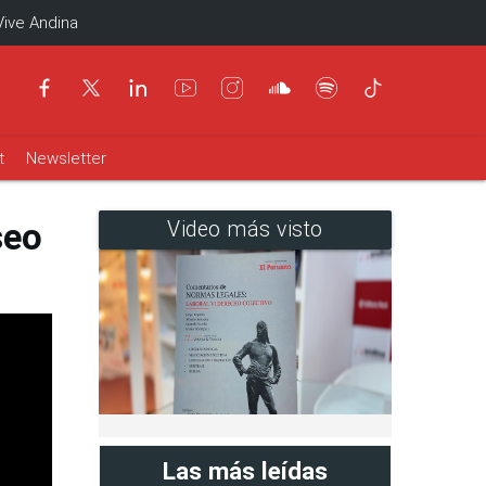
Vive Andina
t
Newsletter
seo
Video más visto
Las más leídas