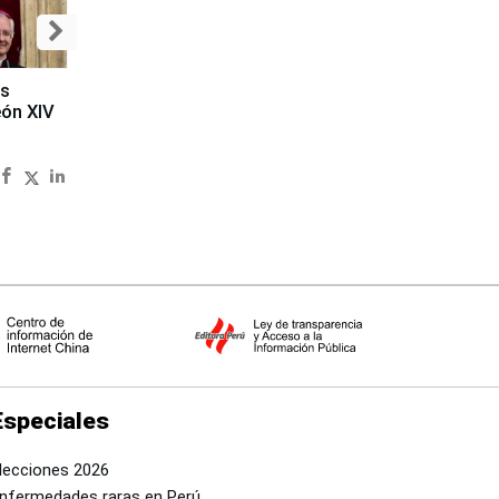
es
eón XIV
Especiales
lecciones 2026
nfermedades raras en Perú