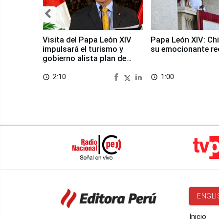
Visita del Papa León XIV
Papa León XIV: Chi
impulsará el turismo y
su emocionante re
gobierno alista plan de
seguridad
2:10
1:00
access_time
access_time
ENGLI
Inicio