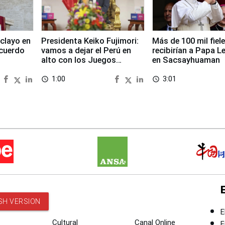
clayo en
Presidenta Keiko Fujimori:
Más de 100 mil fiel
cuerdo
vamos a dejar el Perú en
recibirían a Papa L
alto con los Juegos
en Sacsayhuaman
Panamericanos 2027
1:00
3:01
access_time
access_time
SH VERSION
E
Cultural
Canal Online
E