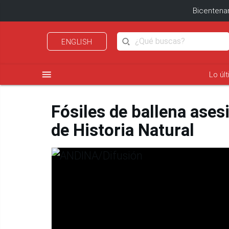
Bicentenar
ENGLISH
menu
Lo úl
Fósiles de ballena ase
de Historia Natural