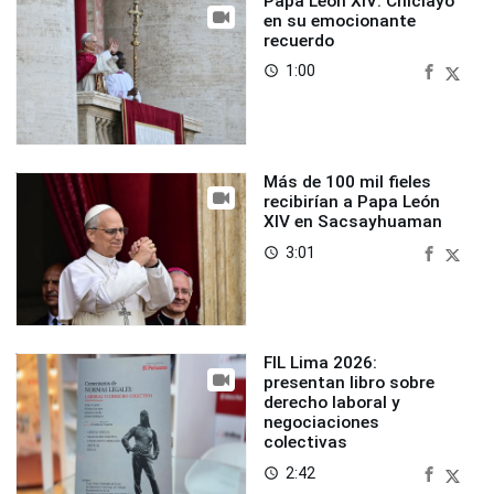
Papa León XIV: Chiclayo
en su emocionante
recuerdo
1:00
access_time
Más de 100 mil fieles
recibirían a Papa León
XIV en Sacsayhuaman
3:01
access_time
FIL Lima 2026:
presentan libro sobre
derecho laboral y
negociaciones
colectivas
2:42
access_time