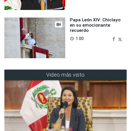
Papa León XIV: Chiclayo
en su emocionante
recuerdo
1:00
access_time
Video más visto