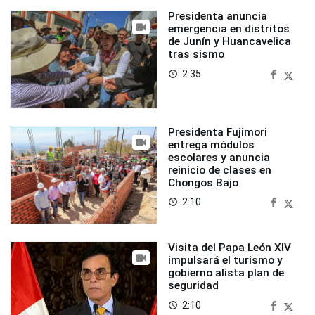
Presidenta anuncia
emergencia en distritos
de Junín y Huancavelica
tras sismo
2:35
access_time
Presidenta Fujimori
entrega módulos
escolares y anuncia
reinicio de clases en
Chongos Bajo
2:10
access_time
Visita del Papa León XIV
impulsará el turismo y
gobierno alista plan de
seguridad
2:10
access_time