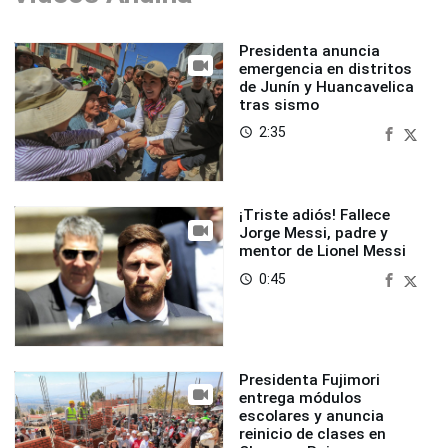
Presidenta anuncia
emergencia en distritos
de Junín y Huancavelica
tras sismo
2:35
access_time
¡Triste adiós! Fallece
Jorge Messi, padre y
mentor de Lionel Messi
0:45
access_time
Presidenta Fujimori
entrega módulos
escolares y anuncia
reinicio de clases en