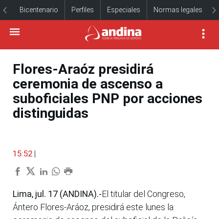
Bicentenario
Perfiles
Especiales
Normas legales
Flores-Araóz presidirá
ceremonia de ascenso a
suboficiales PNP por acciones
distinguidas
15:52
|
Lima, jul. 17 (ANDINA).-
El titular del Congreso,
Ántero Flores-Aráoz, presidirá este lunes la