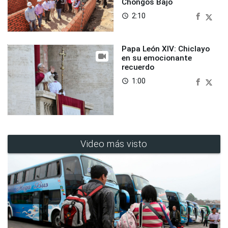
Chongos Bajo
2:10
access_time
Papa León XIV: Chiclayo
en su emocionante
recuerdo
1:00
access_time
Video más visto