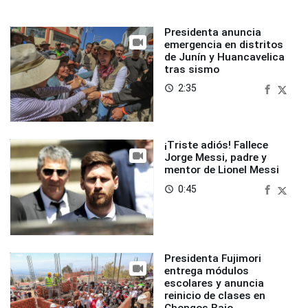
Presidenta anuncia
emergencia en distritos
de Junín y Huancavelica
tras sismo
2:35
access_time
¡Triste adiós! Fallece
Jorge Messi, padre y
mentor de Lionel Messi
0:45
access_time
Presidenta Fujimori
entrega módulos
escolares y anuncia
reinicio de clases en
Chongos Bajo