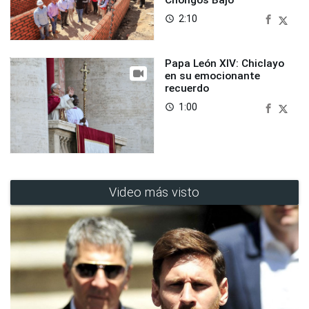
2:10
access_time
Papa León XIV: Chiclayo
en su emocionante
recuerdo
1:00
access_time
Video más visto