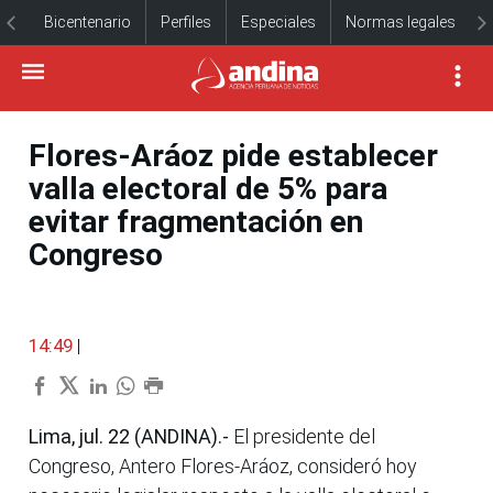
Bicentenario
Perfiles
Especiales
Normas legales
Flores-Aráoz pide establecer
valla electoral de 5% para
evitar fragmentación en
Congreso
14:49
|
Lima, jul. 22 (ANDINA).-
El presidente del
Congreso, Antero Flores-Aráoz, consideró hoy