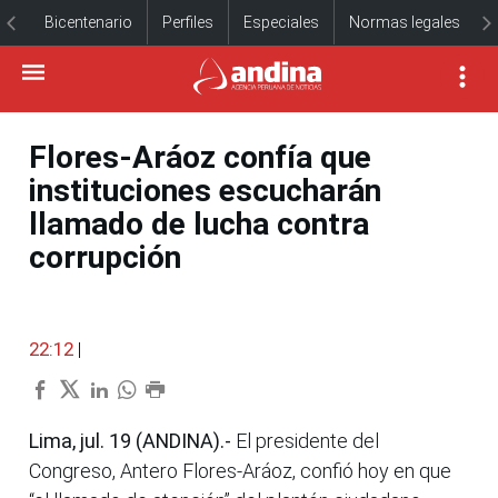
Bicentenario
Perfiles
Especiales
Normas legales
Flores-Aráoz confía que
instituciones escucharán
llamado de lucha contra
corrupción
22:12
|
Lima, jul. 19 (ANDINA).-
El presidente del
Congreso, Antero Flores-Aráoz, confió hoy en que