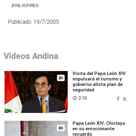
(FIN) JCP/RES
Publicado: 19/7/2005
Videos Andina
Visita del Papa León XIV
impulsará el turismo y
gobierno alista plan de
seguridad
2:10
access_time
Papa León XIV: Chiclayo
en su emocionante
recuerdo