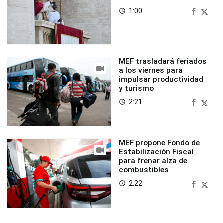
1:00
access_time
MEF trasladará feriados
a los viernes para
impulsar productividad
y turismo
2:21
access_time
MEF propone Fondo de
Estabilización Fiscal
para frenar alza de
combustibles
2:22
access_time