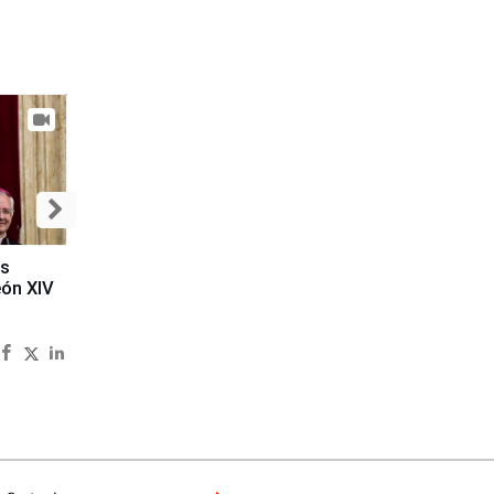
es
eón XIV