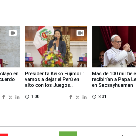
clayo en
Presidenta Keiko Fujimori:
Más de 100 mil fiel
cuerdo
vamos a dejar el Perú en
recibirían a Papa L
alto con los Juegos
en Sacsayhuaman
Panamericanos 2027
1:00
3:01
access_time
access_time