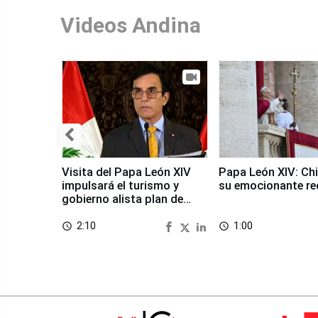
Videos Andina
Visita del Papa León XIV
Papa León XIV: Chi
impulsará el turismo y
su emocionante re
gobierno alista plan de
seguridad
2:10
1:00
access_time
access_time