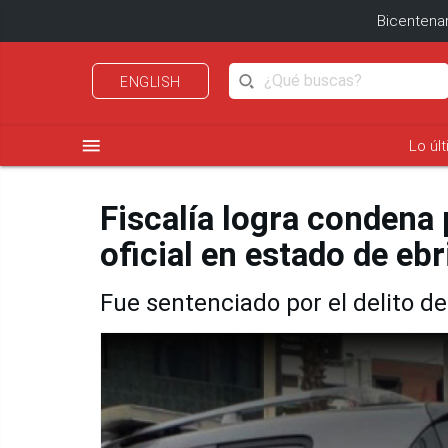
Bicentenar
ENGLISH
menu
Lo úl
Fiscalía logra condena 
oficial en estado de eb
Fue sentenciado por el delito d