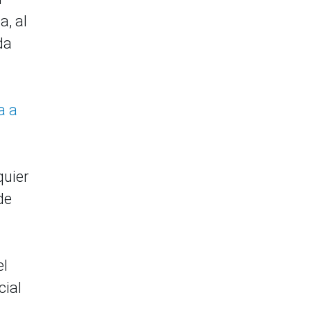
a, al
da
a a
quier
de
el
cial