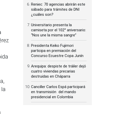
Reniec: 70 agencias abrirán este
sábado para trámites de DNI
¿cuáles son?
Universitario presenta la
camiseta por el 102° aniversario:
a
“Nos une la misma sangre”
érez
Presidenta Keiko Fujimori
participa en premiación del
bida
Concurso Ecuestre Copa Junín
Arequipa: despiste de tráiler dejó
cuatro viviendas precarias
destruidas en Cháparra
a,
Canciller Carlos Espá participará
 la
en transmisión del mando
presidencial en Colombia
l