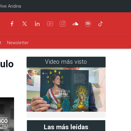
Vive Andina
t
Newsletter
culo
Video más visto
Las más leídas