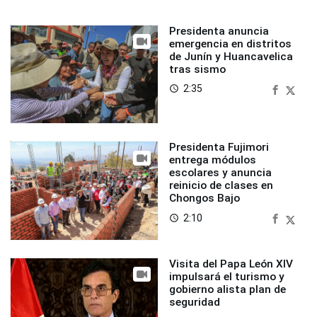
Presidenta anuncia
emergencia en distritos
de Junín y Huancavelica
tras sismo
2:35
access_time
Presidenta Fujimori
entrega módulos
escolares y anuncia
reinicio de clases en
Chongos Bajo
2:10
access_time
Visita del Papa León XIV
impulsará el turismo y
gobierno alista plan de
seguridad