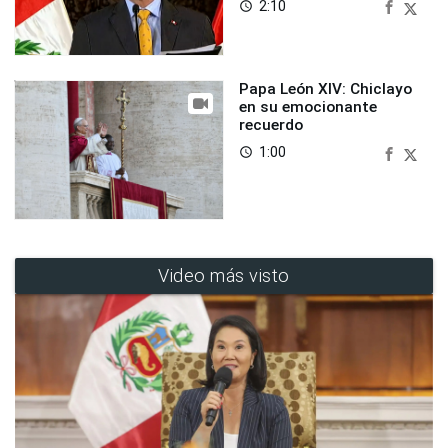
2:10
access_time
Papa León XIV: Chiclayo
en su emocionante
recuerdo
1:00
access_time
Video más visto