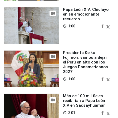
Papa León XIV: Chiclayo
en su emocionante
recuerdo
1:00
access_time
Presidenta Keiko
Fujimori: vamos a dejar
el Perú en alto con los
Juegos Panamericanos
2027
1:00
access_time
Más de 100 mil fieles
recibirían a Papa León
XIV en Sacsayhuaman
3:01
access_time