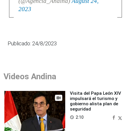
(@Agencia_Andina)
August 24,
2023
Publicado: 24/8/2023
Videos Andina
Visita del Papa León XIV
impulsará el turismo y
gobierno alista plan de
seguridad
2:10
access_time