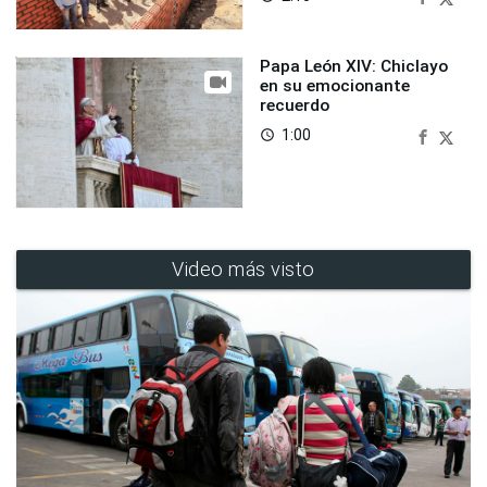
Papa León XIV: Chiclayo
en su emocionante
recuerdo
1:00
access_time
Video más visto