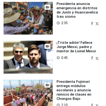
Presidenta anuncia
emergencia en distritos
de Junín y Huancavelica
tras sismo
2:35
access_time
¡Triste adiós! Fallece
Jorge Messi, padre y
mentor de Lionel Messi
0:45
access_time
Presidenta Fujimori
entrega módulos
escolares y anuncia
reinicio de clases en
Chongos Bajo
2:10
access_time