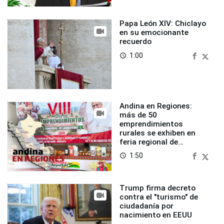
Papa León XIV: Chiclayo
en su emocionante
recuerdo
1:00
access_time
Andina en Regiones:
más de 50
emprendimientos
rurales se exhiben en
feria regional de
Foncodes
1:50
access_time
Trump firma decreto
contra el "turismo" de
ciudadanía por
nacimiento en EEUU