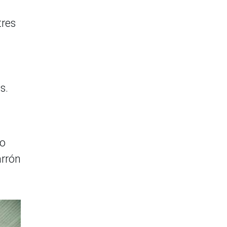
tres
s.
io
arrón