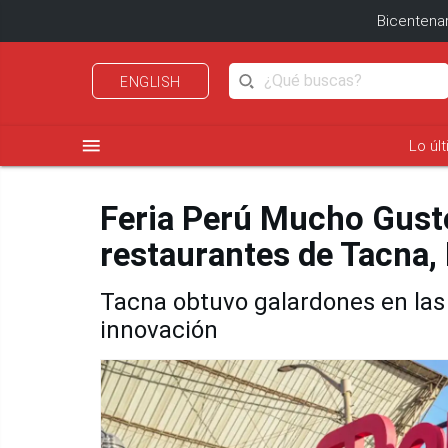
Bicentenar
ENGLISH
menu
Lo úl
Feria Perú Mucho Gust
restaurantes de Tacna
Tacna obtuvo galardones en las 
innovación