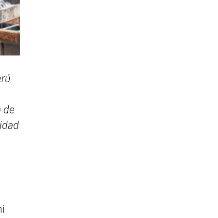
erú
a de
idad
ni