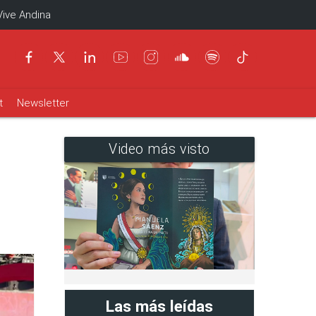
Vive Andina
t
Newsletter
Video más visto
Las más leídas