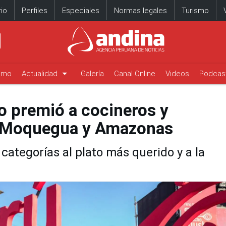
io
Perfiles
Especiales
Normas legales
Turismo
arrow_drop_down
timo
Actualidad
Galería
Canal Online
Videos
Podcas
o premió a cocineros y
, Moquegua y Amazonas
categorías al plato más querido y a la