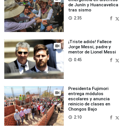
de Junín y Huancavelica
tras sismo
2:35
access_time
¡Triste adiós! Fallece
Jorge Messi, padre y
mentor de Lionel Messi
0:45
access_time
Presidenta Fujimori
entrega módulos
escolares y anuncia
reinicio de clases en
Chongos Bajo
2:10
access_time