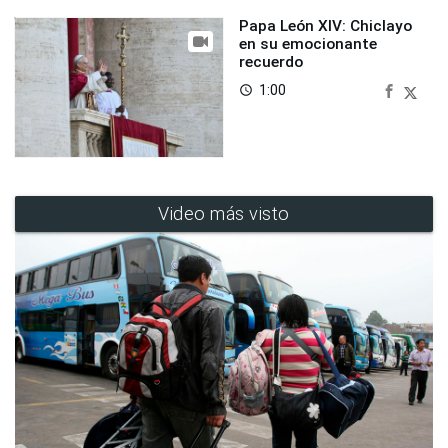
Papa León XIV: Chiclayo
en su emocionante
recuerdo
1:00
access_time
Video más visto