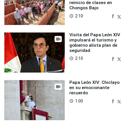
reinicio de clases en
Chongos Bajo
2:10
access_time
Visita del Papa León XIV
impulsará el turismo y
gobierno alista plan de
seguridad
2:10
access_time
Papa León XIV: Chiclayo
en su emocionante
recuerdo
1:00
access_time