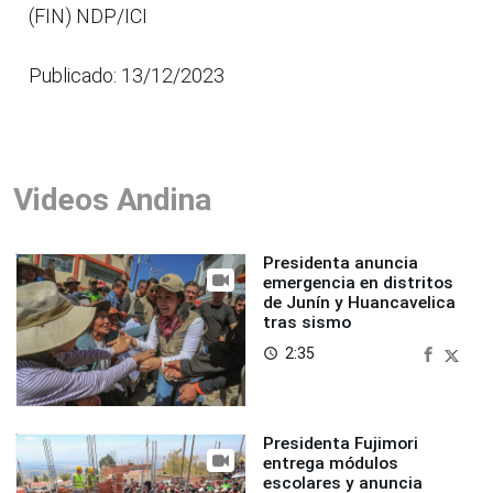
(FIN) NDP/ICI
Publicado: 13/12/2023
Videos Andina
Presidenta anuncia
emergencia en distritos
de Junín y Huancavelica
tras sismo
2:35
access_time
Presidenta Fujimori
entrega módulos
escolares y anuncia