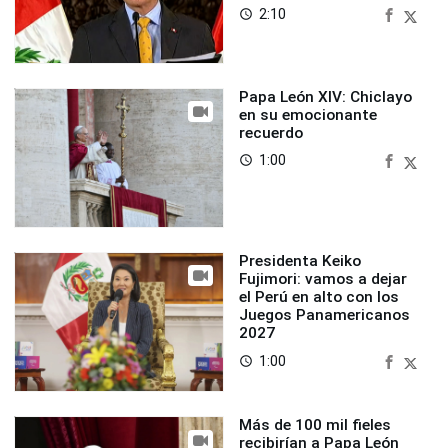
2:10
access_time
Papa León XIV: Chiclayo
en su emocionante
recuerdo
1:00
access_time
Presidenta Keiko
Fujimori: vamos a dejar
el Perú en alto con los
Juegos Panamericanos
2027
1:00
access_time
Más de 100 mil fieles
recibirían a Papa León