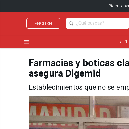
Bicentenar
ENGLISH
menu
Lo úl
Farmacias y boticas cl
asegura Digemid
Establecimientos que no se emp