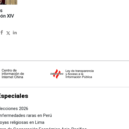
es
eón XIV
Especiales
lecciones 2026
nfermedades raras en Perú
oyas religiosas en Lima