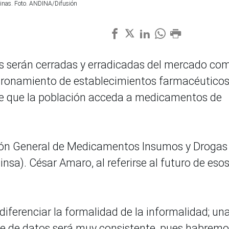
estinas. Foto. ANDINA/Difusión
as serán cerradas y erradicadas del mercado co
ronamiento de establecimientos farmacéutico
n de que la población acceda a medicamentos de
ección General de Medicamentos Insumos y Drogas
nsa). César Amaro, al referirse al futuro de eso
iferenciar la formalidad de la informalidad; un
e de datos será muy consistente, pues habrem