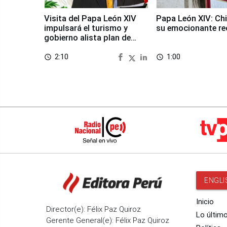
Visita del Papa León XIV
Papa León XIV: Chi
impulsará el turismo y
su emocionante re
gobierno alista plan de
seguridad
2:10
1:00
access_time
access_time
ENGLI
Inicio
Director(e): Félix Paz Quiroz
Lo últim
Gerente General(e): Félix Paz Quiroz