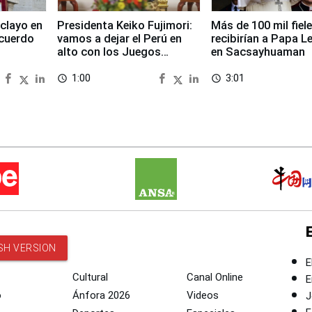
clayo en
Presidenta Keiko Fujimori:
Más de 100 mil fiel
cuerdo
vamos a dejar el Perú en
recibirían a Papa L
alto con los Juegos
en Sacsayhuaman
Panamericanos 2027
1:00
3:01
access_time
access_time
SH VERSION
E
Cultural
Canal Online
E
o
Ánfora 2026
Videos
J