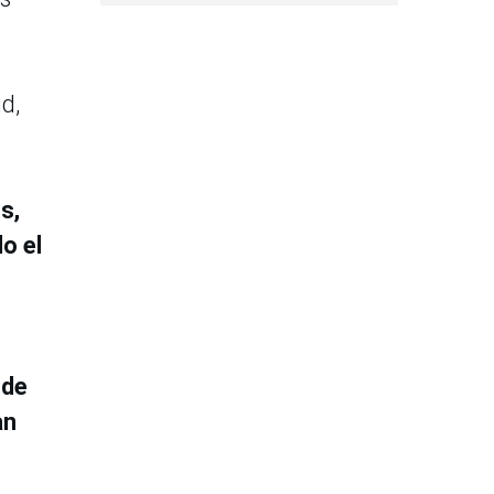
d,
s,
o el
 de
an