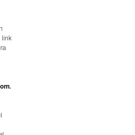
n
 link
era
com.
l
el