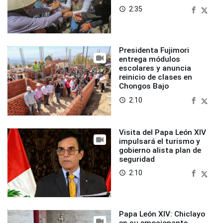
2:35
access_time
Presidenta Fujimori
entrega módulos
escolares y anuncia
reinicio de clases en
Chongos Bajo
2:10
access_time
Visita del Papa León XIV
impulsará el turismo y
gobierno alista plan de
seguridad
2:10
access_time
Papa León XIV: Chiclayo
en su emocionante