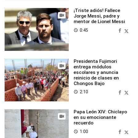
¡Triste adiós! Fallece
Jorge Messi, padre y
mentor de Lionel Messi
0:45
access_time
Presidenta Fujimori
entrega módulos
escolares y anuncia
reinicio de clases en
Chongos Bajo
2:10
access_time
Papa León XIV: Chiclayo
en su emocionante
recuerdo
1:00
access_time