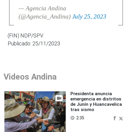
— Agencia Andina
(@Agencia_Andina)
July 25, 2023
(FIN) NDP/SPV
Publicado: 25/11/2023
Videos Andina
Presidenta anuncia
emergencia en distritos
de Junín y Huancavelica
tras sismo
2:35
access_time