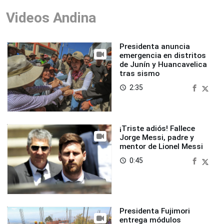
Videos Andina
Presidenta anuncia
emergencia en distritos
de Junín y Huancavelica
tras sismo
2:35
access_time
¡Triste adiós! Fallece
Jorge Messi, padre y
mentor de Lionel Messi
0:45
access_time
Presidenta Fujimori
entrega módulos