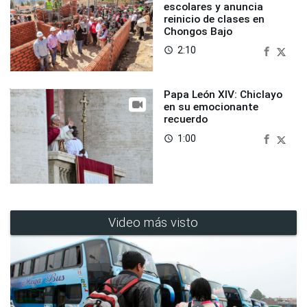
escolares y anuncia
reinicio de clases en
Chongos Bajo
2:10
access_time
Papa León XIV: Chiclayo
en su emocionante
recuerdo
1:00
access_time
Video más visto