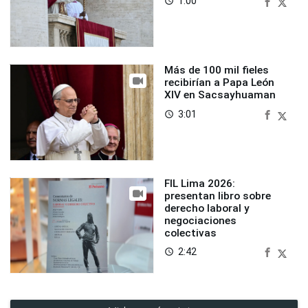
1:00
access_time
Más de 100 mil fieles
recibirían a Papa León
XIV en Sacsayhuaman
3:01
access_time
FIL Lima 2026:
presentan libro sobre
derecho laboral y
negociaciones
colectivas
2:42
access_time