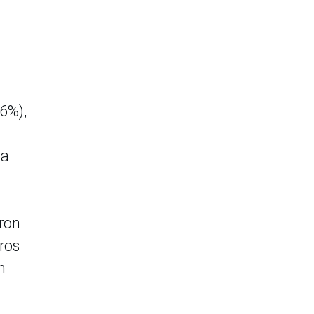
.6%),
ia
aron
ros
n