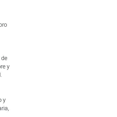
oro
 de
re y
.
o y
ria,