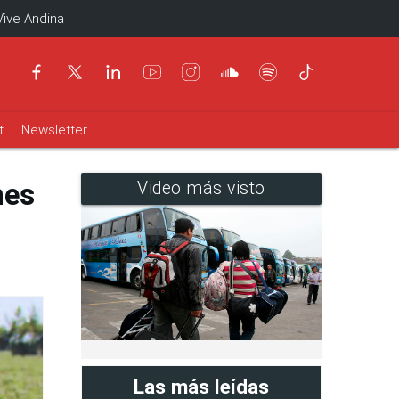
Vive Andina
t
Newsletter
nes
Video más visto
Las más leídas