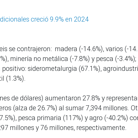
adicionales creció 9.9% en 2024
seis se contrajeron: madera (-14.6%), varios (-14
%), minería no metálica (-7.8%) y pesca (-3.4%);
n positivo: siderometalurgia (67.1%), agroindustr
l (1.3%).
lones de dólares) aumentaron 27.8% y represent
eros (alza de 26.7%) al sumar 7,394 millones. Ot
37.5%), pesca primaria (117%) y agro (-40.2%) co
297 millones y 76 millones, respectivamente.