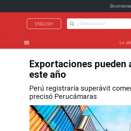
Bicentenar
ENGLISH
menu
Lo úl
Exportaciones pueden a
este año
Perú registraría superávit comer
precisó Perucámaras