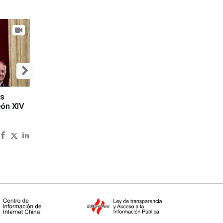
es
eón XIV