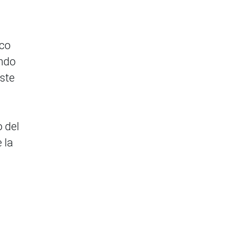
oco
undo
ste
o del
 la