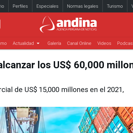
io
Perfiles
Especiales
Normas legales
Turismo
arrow_drop_down
timo
Actualidad
Galería
Canal Online
Videos
Podcas
lcanzar los US$ 60,000 millo
cial de US$ 15,000 millones en el 2021,