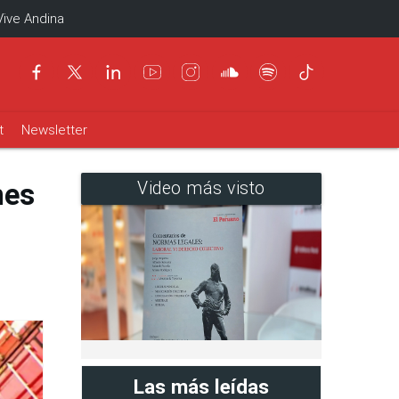
Vive Andina
t
Newsletter
nes
Video más visto
Las más leídas