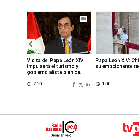
Visita del Papa León XIV
Papa León XIV: Chi
impulsará el turismo y
su emocionante re
gobierno alista plan de
seguridad
2:10
1:00
access_time
access_time