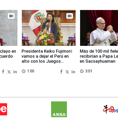
clayo en
Presidenta Keiko Fujimori:
Más de 100 mil fiel
cuerdo
vamos a dejar el Perú en
recibirían a Papa L
alto con los Juegos
en Sacsayhuaman
Panamericanos 2027
1:00
3:01
access_time
access_time