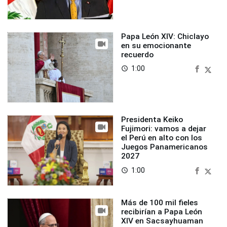
Papa León XIV: Chiclayo
en su emocionante
recuerdo
1:00
access_time
Presidenta Keiko
Fujimori: vamos a dejar
el Perú en alto con los
Juegos Panamericanos
2027
1:00
access_time
Más de 100 mil fieles
recibirían a Papa León
XIV en Sacsayhuaman