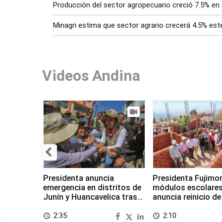
Producción del sector agropecuario creció 7.5% en 
Minagri estima que sector agrario crecerá 4.5% est
Videos Andina
Presidenta anuncia
Presidenta Fujimor
emergencia en distritos de
módulos escolares
Junín y Huancavelica tras
anuncia reinicio de
sismo
en Chongos Bajo
2:35
2:10
access_time
access_time