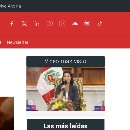
Vive Andina
t
Newsletter
Video más visto
Las más leídas