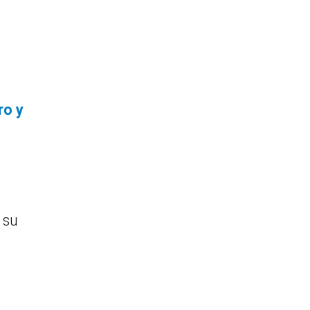
ro y
 su