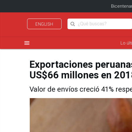
Bicentenar
ENGLISH
menu
Lo úl
Exportaciones peruanas
US$66 millones en 201
Valor de envíos creció 41% resp