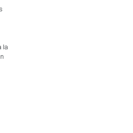
s
 la
en