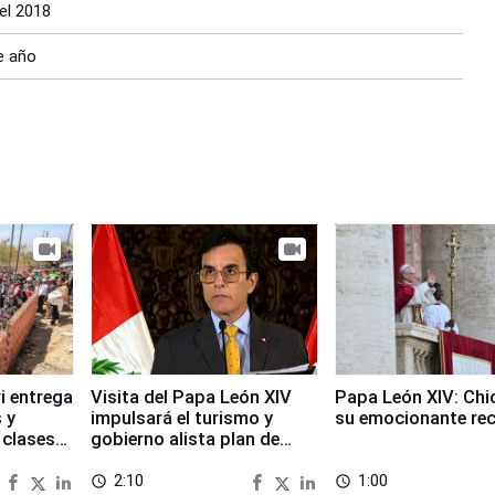
el 2018
e año
i entrega
Visita del Papa León XIV
Papa León XIV: Chi
 y
impulsará el turismo y
su emocionante re
 clases
gobierno alista plan de
seguridad
2:10
1:00
access_time
access_time