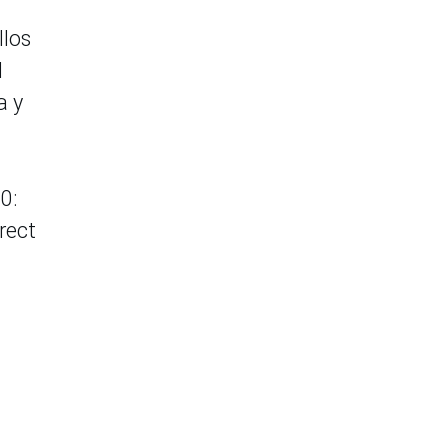
llos
d
a y
0:
rect