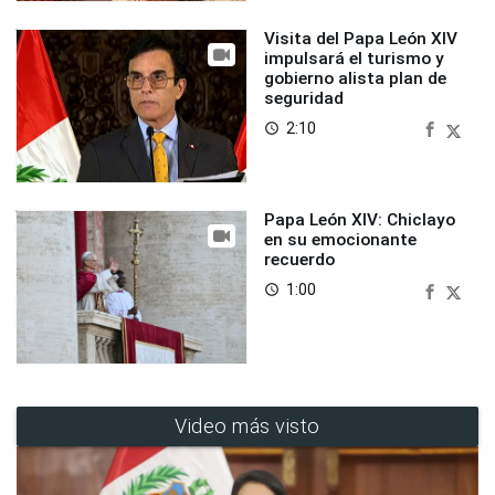
Visita del Papa León XIV
impulsará el turismo y
gobierno alista plan de
seguridad
2:10
access_time
Papa León XIV: Chiclayo
en su emocionante
recuerdo
1:00
access_time
Video más visto