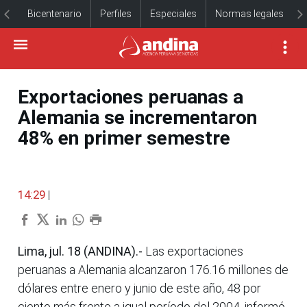
Bicentenario
Perfiles
Especiales
Normas legales
Exportaciones peruanas a
Alemania se incrementaron
48% en primer semestre
14:29
|
Lima, jul. 18 (ANDINA).-
Las exportaciones
peruanas a Alemania alcanzaron 176.16 millones de
dólares entre enero y junio de este año, 48 por
ciento más frente a igual período del 2004, informó