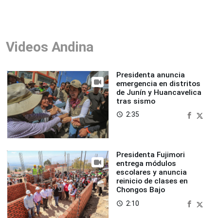
Videos Andina
Presidenta anuncia
emergencia en distritos
de Junín y Huancavelica
tras sismo
2:35
access_time
Presidenta Fujimori
entrega módulos
escolares y anuncia
reinicio de clases en
Chongos Bajo
2:10
access_time