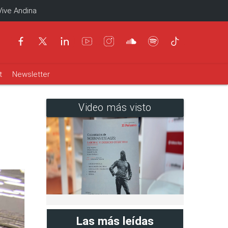
Vive Andina
t
Newsletter
Video más visto
Las más leídas