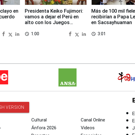
clayo en
Presidenta Keiko Fujimori:
Más de 100 mil fiel
cuerdo
vamos a dejar el Perú en
recibirían a Papa L
alto con los Juegos
en Sacsayhuaman
Panamericanos 2027
1:00
3:01
access_time
access_time
SH VERSION
E
Cultural
Canal Online
E
o
Ánfora 2026
Videos
J