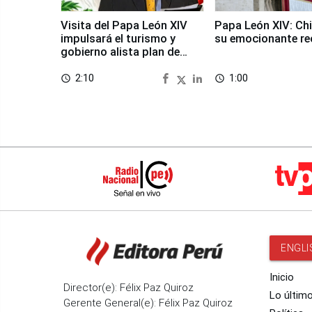
Visita del Papa León XIV
Papa León XIV: Chi
impulsará el turismo y
su emocionante re
gobierno alista plan de
seguridad
2:10
1:00
access_time
access_time
ENGLI
Inicio
Director(e): Félix Paz Quiroz
Lo últim
Gerente General(e): Félix Paz Quiroz