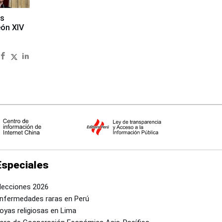
es
eón XIV
Especiales
lecciones 2026
nfermedades raras en Perú
oyas religiosas en Lima