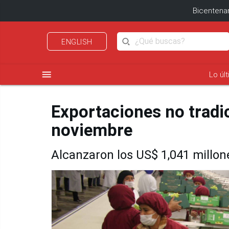
Bicentenar
ENGLISH
menu
Lo úl
Exportaciones no trad
noviembre
Alcanzaron los US$ 1,041 millon