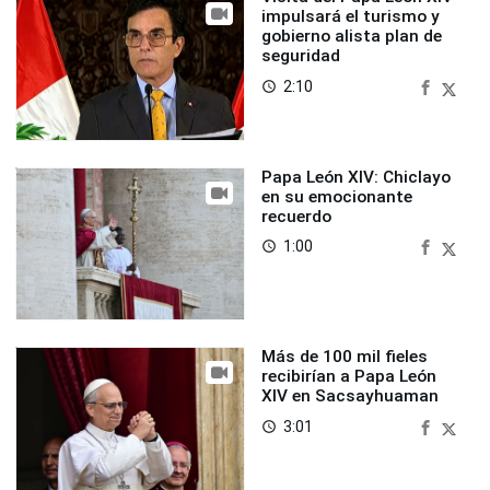
impulsará el turismo y
gobierno alista plan de
seguridad
2:10
access_time
Papa León XIV: Chiclayo
en su emocionante
recuerdo
1:00
access_time
Más de 100 mil fieles
recibirían a Papa León
XIV en Sacsayhuaman
3:01
access_time