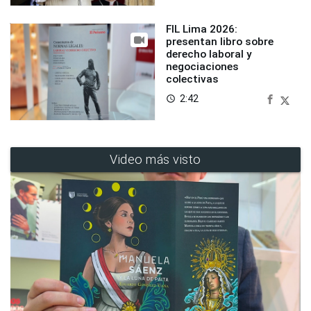
FIL Lima 2026:
presentan libro sobre
derecho laboral y
negociaciones
colectivas
2:42
access_time
Video más visto