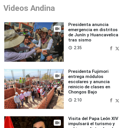
Videos Andina
Presidenta anuncia
emergencia en distritos
de Junín y Huancavelica
tras sismo
2:35
access_time
Presidenta Fujimori
entrega módulos
escolares y anuncia
reinicio de clases en
Chongos Bajo
2:10
access_time
Visita del Papa León XIV
impulsará el turismo y