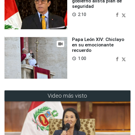
gobierno alista plan de
seguridad
2:10
access_time
Papa León XIV: Chiclayo
en su emocionante
recuerdo
1:00
access_time
Video más visto