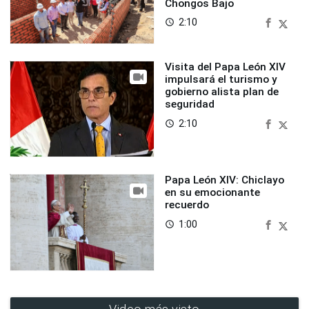
Chongos Bajo
2:10
access_time
Visita del Papa León XIV
impulsará el turismo y
gobierno alista plan de
seguridad
2:10
access_time
Papa León XIV: Chiclayo
en su emocionante
recuerdo
1:00
access_time