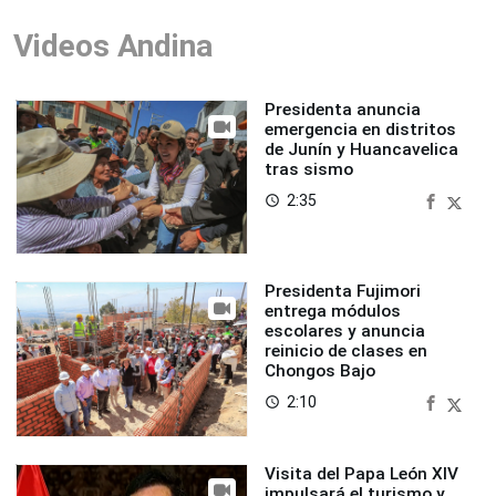
Videos Andina
Presidenta anuncia
emergencia en distritos
de Junín y Huancavelica
tras sismo
2:35
access_time
Presidenta Fujimori
entrega módulos
escolares y anuncia
reinicio de clases en
Chongos Bajo
2:10
access_time
Visita del Papa León XIV
impulsará el turismo y