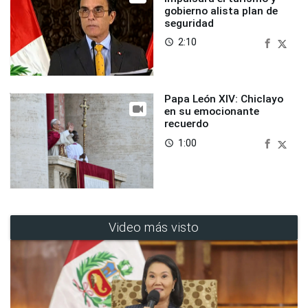
gobierno alista plan de
seguridad
2:10
access_time
Papa León XIV: Chiclayo
en su emocionante
recuerdo
1:00
access_time
Video más visto